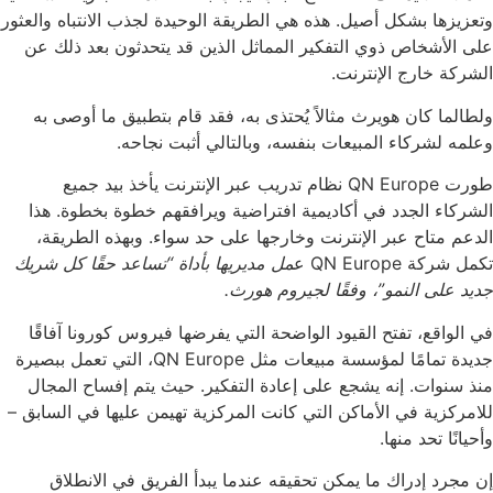
وتعزيزها بشكل أصيل. هذه هي الطريقة الوحيدة لجذب الانتباه والعثور
على الأشخاص ذوي التفكير المماثل الذين قد يتحدثون بعد ذلك عن
الشركة خارج الإنترنت.
ولطالما كان هويرث مثالاً يُحتذى به، فقد قام بتطبيق ما أوصى به
وعلمه لشركاء المبيعات بنفسه، وبالتالي أثبت نجاحه.
طورت QN Europe نظام تدريب عبر الإنترنت يأخذ بيد جميع
الشركاء الجدد في أكاديمية افتراضية ويرافقهم خطوة بخطوة. هذا
الدعم متاح عبر الإنترنت وخارجها على حد سواء. وبهذه الطريقة،
تكمل شركة QN Europe ع
مل مديريها بأداة “تساعد حقًا كل شريك
جديد على النمو”، وفقًا لجيروم هورث.
في الواقع، تفتح القيود الواضحة التي يفرضها فيروس كورونا آفاقًا
جديدة تمامًا لمؤسسة مبيعات مثل QN Europe، التي تعمل ببصيرة
منذ سنوات. إنه يشجع على إعادة التفكير. حيث يتم إفساح المجال
للامركزية في الأماكن التي كانت المركزية تهيمن عليها في السابق –
وأحيانًا تحد منها.
إن مجرد إدراك ما يمكن تحقيقه عندما يبدأ الفريق في الانطلاق