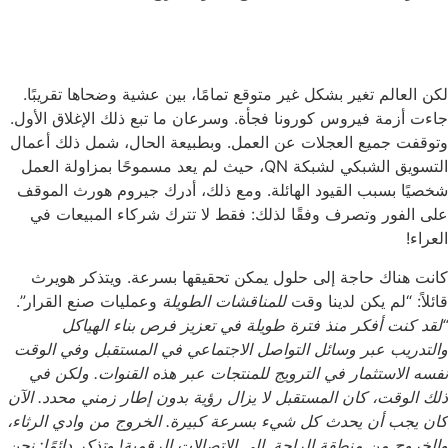
لكن العالم تغير بشكل غير متوقع تمامًا، بين عشية وضحاها تقريبًا.
جاءت أزمة فيروس كورونا فجأة. وسرعان ما تبع ذلك الإغلاق الأول.
وتوقفت جميع العجلات عن العمل. وبطبيعة الحال، شمل ذلك أعمال
التسويق الشبكي لشبكة QN، حيث لم يعد مسموحًا بمزاولة العمل
شخصيًا بسبب القيود الهائلة. ومع ذلك، أدرك جيروم هورث الموقف
على الفور وتصرف وفقًا لذلك: فقط لا تترك شركاء المبيعات في
العراء!
كانت هناك حاجة إلى حلول يمكن تحقيقها بسرعة. ويتذكر هويرث
قائلاً: “لم يكن لدينا وقت
للمناقشات الطويلة
وعمليات صنع القرار”.
“لقد كنت أفكر منذ فترة طويلة في تعزيز فرص بناء الهياكل
والتدريب عبر وسائل التواصل الاجتماعي في المستقبل وفي الوقت
نفسه الاستثمار في الترويج للمنتجات عبر هذه القنوات. ولكن في
ذلك الوقت، كان المستقبل لا يزال رؤية بدون إطار زمني محدد. الآن
كان يجب أن يحدث كل شيء بسرعة كبيرة. الخروج من وادي الرثاء،
والخروج من منطقة الراحة. إلى الاتصالات الرقمية! وتذكر دائمًا: نحن