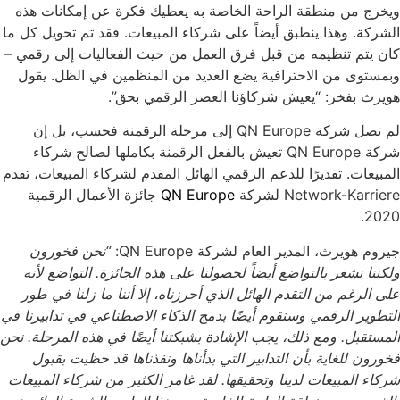
ويخرج من منطقة الراحة الخاصة به يعطيك فكرة عن إمكانات هذه
الشركة. وهذا ينطبق أيضاً على شركاء المبيعات. فقد تم تحويل كل ما
كان يتم تنظيمه من قبل فرق العمل من حيث الفعاليات إلى رقمي –
وبمستوى من الاحترافية يضع العديد من المنظمين في الظل. يقول
هويرث بفخر: “يعيش شركاؤنا العصر الرقمي بحق”.
لم تصل شركة QN Europe إلى مرحلة الرقمنة فحسب، بل إن
شركة QN Europe تعيش بالفعل الرقمنة بكاملها لصالح شركاء
المبيعات. تقديرًا للدعم الرقمي الهائل المقدم لشركاء المبيعات، تقدم
Network-Karriere لشركة
QN Europe
جائزة الأعمال الرقمية
2020.
جيروم هويرث، المدير العام لشركة QN Europe:
“نحن فخورون
ولكننا نشعر بالتواضع أيضاً لحصولنا على هذه الجائزة. التواضع لأنه
على الرغم من التقدم الهائل الذي أحرزناه، إلا أننا ما زلنا في طور
التطوير الرقمي وسنقوم أيضًا بدمج الذكاء الاصطناعي في تدابيرنا في
المستقبل. ومع ذلك، يجب الإشادة بشبكتنا أيضًا في هذه المرحلة. نحن
فخورون للغاية بأن التدابير التي بدأناها ونفذناها قد حظيت بقبول
شركاء المبيعات لدينا وتحقيقها. لقد غامر الكثير من شركاء المبيعات