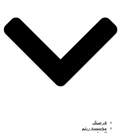
فرصتك
مؤسسة ريثم