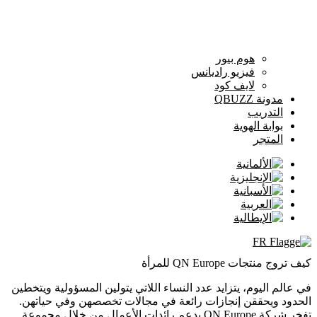
هوم بيور
فيزيو راديانس
لايف كود
مدونة QBUZZ
التدريب
بوابة الهوية
المتجر
كيف تروج منتجات QN Europe للمرأة
في عالم اليوم، يتزايد عدد النساء اللاتي يتولين المسؤولية ويتخطين
الحدود ويحققن إنجازات رائعة في مجالات تخصصهن وفي حياتهن.
تفخر شركة QN Europe بدعم رائدات الأعمال من خلال مجموعة