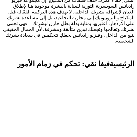
انسي إخفاء عمرك خلف طبقات من المكياج. إن مجموعة فيزيو
راديانس السويسرية الثورية للعناية بالبشرة موجودة هنا لإطلاق
العنان لإشراقة بشرتك الداخلية. لا تهدف هذه التركيبة الفعّالة قبل
المكياج والبروبيوتيك إلى محاربة التجاعيد، بل إلى مساعدة بشرتك
على الازدهار. اعتبريها بمثابة بدلة بطل خارق لبشرتك – فهي تحمي
بشرتك وتعالجها وتجعلك تبدين متألقة ومشرقة. لأن الجمال الحقيقي
ينبع من الداخل، وفيزيو راديانس يجعلكِ تتحكمين في سعادة بشرتك
الشخصية.
الرئيسيةفيفا نقي: تحكم في زمام الأمور