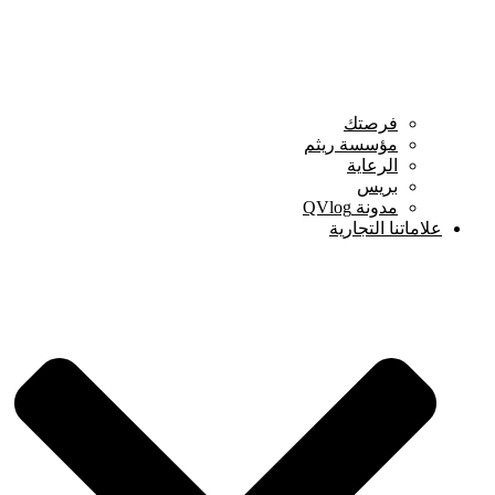
فرصتك
مؤسسة ريثم
الرعاية
بريس
مدونة QVlog
علاماتنا التجارية