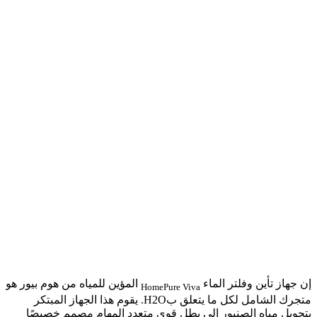
إن جهاز تأين وفلتر الماء
المؤين للمياه من هوم بيور هو
HomePure Viva
متجرك الشامل لكل ما يتعلق بH2O. يقوم هذا الجهاز المبتكر
بتحويل مياه الصنبور إلى بطل قوي متعدد المهام مصمم خصيصًا