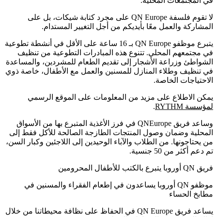
في المجتمعات المحلية.
لا تقوم فلسفة QN Europe على مجرد كتابة شيكات، بل على
المشاركة والعمل معًا بأيديكم من أجل التغيير المستدام.
يتبرع موظفو QN Europe بـ 16 ساعة على الأقل في أنشطة تطوعية
في مجتمعهم المحلي. تتنوع هذه المبادرات التطوعية من تنظيف
الشواطئ وزراعة الأشجار إلى تقديم الطعام للمشردين، والمساعدة
في تنظيف وطلاء المنازل للمسنين والعمل مع الأطفال، خاصة ذوي
الاحتياجات الخاصة.
يمكن الاطلاع على مزيد من المعلومات على الموقع الرسمي
لمؤسسة RYTHM
.
وساعد فريق QNEurope في فرز الأغذية المتبرع بها من الأسواق
المحلية وضمان وصول المنتجات الطازجة الصالحة للأكل فقط إلى
من يحتاجونها. من الطلاب والآباء الوحيدين إلى اللاجئين وكبار السن،
تم دعم أكثر من 50 جنسية.
فريق QN أوروبا يتبرع بالكتب للأطفال المحرومين
موظفو QN أوروبا يساعدون في إطعام الفقراء والمسنين في
مطابخ الحساء
يساعد فريق QN Europe في الحفاظ على نظافة محيطاتنا من خلال