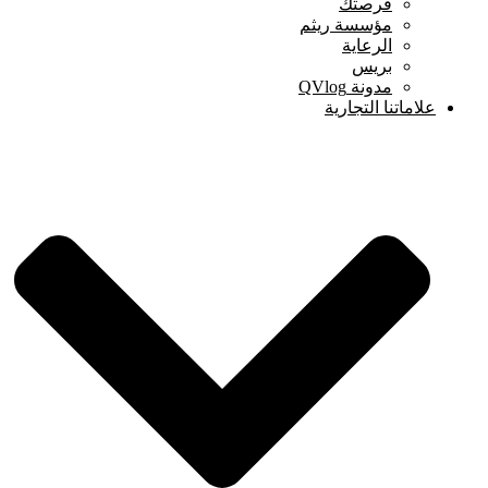
فرصتك
مؤسسة ريثم
الرعاية
بريس
مدونة QVlog
علاماتنا التجارية