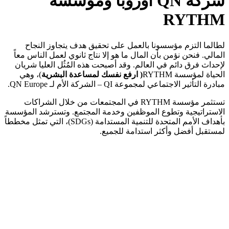
شركة QN أوروبا ومؤسسة
RYTHM
لطالما التزم مؤسسونا بالعمل على تحقيق هدف يتجاوز النجاح
المالي. فنحن نؤمن بأن المال ما هو إلا نتاج ثانوي لعمل الناس معاً
لإحداث فرق دائم في العالم. وقد أصبحت هذه المُثُل العليا شريان
الحياة لمؤسسة RYTHM
(
ارفع
نفسك
لمساعدة
البشرية
)، وهي
مبادرة التأثير الاجتماعي لمجموعة QI – الشركة الأم لـ QN Europe.
تستثمر مؤسسة RYTHM في المجتمعات من خلال الشراكات
الاستراتيجية وتطوع الموظفين وخدمة المجتمع. وتسترشد المؤسسة
بأهداف الأمم المتحدة للتنمية المستدامة (SDGs)، التي تمثل مخططاً
لمستقبل أفضل وأكثر استدامة للجميع.