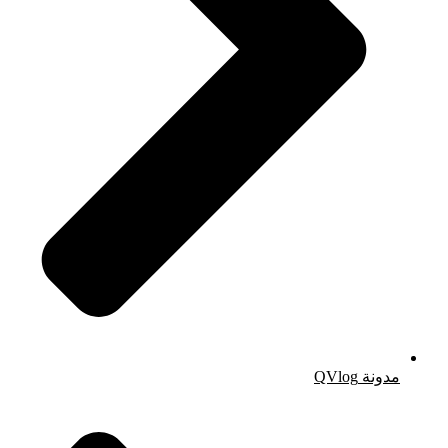
مدونة QVlog