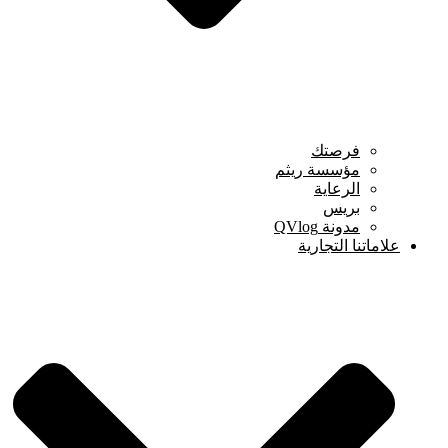
فرصتك
مؤسسة ريثم
الرعاية
بريس
مدونة QVlog
علاماتنا التجارية