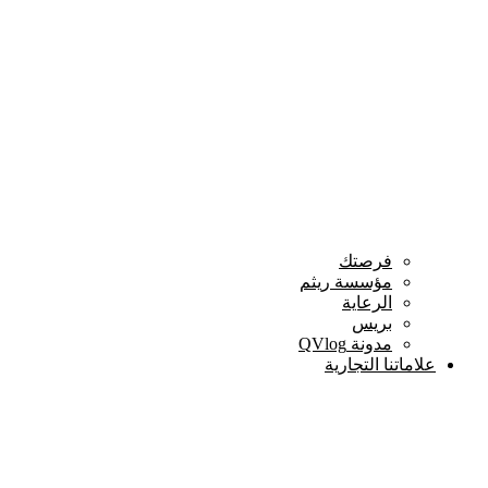
فرصتك
مؤسسة ريثم
الرعاية
بريس
مدونة QVlog
علاماتنا التجارية