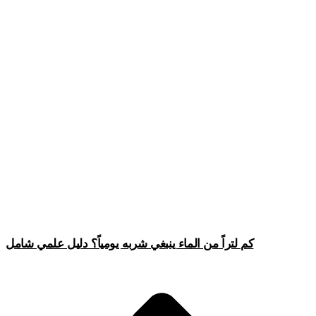
كم لتراً من الماء ينبغي شربه يومياً؟ دليل علمي شامل