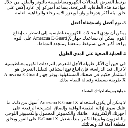
يرتبط التعرض للمجالات الكهرومغناطيسية بالتوتر والقلق. من خلال
مواءمة هذه الطاقات المزعجة، يساعد أميزكوا إي-غارد إكس على
خلق بيئة أكثر هدوءاً وتوازناً ويعزز الاسترخاء والرفاهية العامة.
3- نوم أفضل واستشفاء أفضل
يمكن أن تؤدي المجالات الكهرومغناطيسية إلى اضطراب إيقاع
النوم. يمكن أن يساعدك جهاز Amezcua E-Guard X على النوم
براحة أكبر حتى تستيقظ منتعشاً ومتجدد النشاط.
4 الحماية الصحية على المدى الطويل
في حين أن الآثار طويلة الأجل للتعرض للترددات الكهرومغناطيسية
لا تزال قيد الدراسة، فإن اتباع نهج استباقي لتقليل التعرض هو
استثمار حكيم في صحتك المستقبلية. يوفر جهاز Amezcua E-Guard
X طريقة بسيطة وفعالة للقيام بذلك.
حماية بسيطة لحياتك المتصلة
لا يمكن أن يكون استخدام Amezcua E-Guard X أسهل من ذلك. ما
عليك سوى إزالة الطبقة الواقية وإلصاق الشريحة الرفيعة على
أجهزتك الإلكترونية – هاتفك والكمبيوتر المحمول والكمبيوتر اللوحي
والتلفزيون وغيرها الكثير. يبدأ تشغيل E-Guard X على الفور ويخلق
منطقة آمنة لك ولعائلتك.