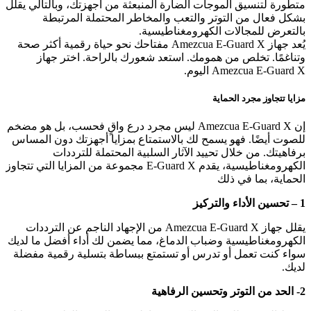
متطورة لتنسيق الموجات الضارة المنبعثة من أجهزتك، وبالتالي يقلل
بشكل فعال من التوتر والتعب والمخاطر المحتملة المرتبطة
بالتعرض للمجالات الكهرومغناطيسية.
يُعد جهاز Amezcua E-Guard X مفتاحك نحو حياة رقمية أكثر صحة
وتناغمًا. تخلص من همومك. استعد شعورك بالراحة. اختر جهاز
Amezcua E-Guard X اليوم.
مزايا تتجاوز مجرد الحماية
إن Amezcua E-Guard X ليس مجرد درع واقٍ فحسب، بل هو مضخم
للصوت أيضًا. فهو يسمح لك بالاستمتاع بمزايا أجهزتك دون المساس
برفاهيتك. من خلال تحييد الآثار السلبية المحتملة للترددات
الكهرومغناطيسية، يقدم E-Guard X مجموعة من المزايا التي تتجاوز
الحماية، بما في ذلك
1 – تحسين الأداء والتركيز
يقلل جهاز Amezcua E-Guard X من الإجهاد الناجم عن الترددات
الكهرومغناطيسية وضباب الدماغ، مما يضمن لك أداء أفضل ما لديك
سواء كنت تعمل أو تدرس أو تستمتع ببساطة بتسلية رقمية مفضلة
لديك.
2- الحد من التوتر وتحسين الرفاهية