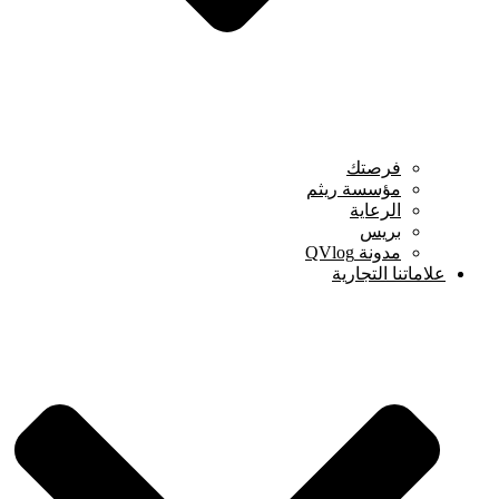
فرصتك
مؤسسة ريثم
الرعاية
بريس
مدونة QVlog
علاماتنا التجارية