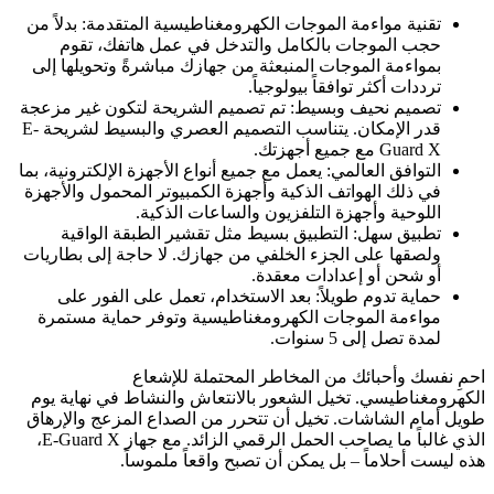
تقنية مواءمة الموجات الكهرومغناطيسية المتقدمة: بدلاً من
حجب الموجات بالكامل والتدخل في عمل هاتفك، تقوم
بمواءمة الموجات المنبعثة من جهازك مباشرةً وتحويلها إلى
ترددات أكثر توافقاً بيولوجياً.
تصميم نحيف وبسيط: تم تصميم الشريحة لتكون غير مزعجة
قدر الإمكان. يتناسب التصميم العصري والبسيط لشريحة E-
Guard X مع جميع أجهزتك.
التوافق العالمي: يعمل مع جميع أنواع الأجهزة الإلكترونية، بما
في ذلك الهواتف الذكية وأجهزة الكمبيوتر المحمول والأجهزة
اللوحية وأجهزة التلفزيون والساعات الذكية.
تطبيق سهل: التطبيق بسيط مثل تقشير الطبقة الواقية
ولصقها على الجزء الخلفي من جهازك. لا حاجة إلى بطاريات
أو شحن أو إعدادات معقدة.
حماية تدوم طويلاً: بعد الاستخدام، تعمل على الفور على
مواءمة الموجات الكهرومغناطيسية وتوفر حماية مستمرة
لمدة تصل إلى 5 سنوات.
احمِ نفسك وأحبائك من المخاطر المحتملة للإشعاع
الكهرومغناطيسي. تخيل الشعور بالانتعاش والنشاط في نهاية يوم
طويل أمام الشاشات. تخيل أن تتحرر من الصداع المزعج والإرهاق
الذي غالباً ما يصاحب الحمل الرقمي الزائد. مع جهاز E-Guard X،
هذه ليست أحلاماً – بل يمكن أن تصبح واقعاً ملموساً.