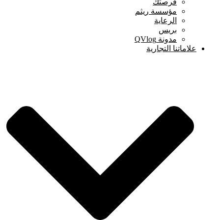
فرصتك
مؤسسة ريثم
الرعاية
بريس
مدونة QVlog
علاماتنا التجارية