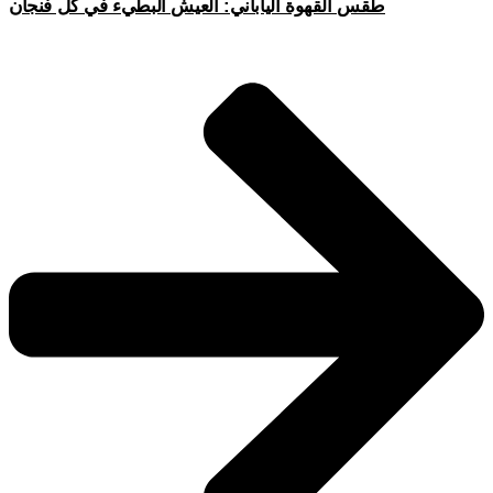
طقس القهوة الياباني: العيش البطيء في كل فنجان