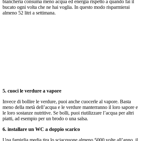
biancheria consuma meno acqua ed energia rispetto a quando fai il
bucato ogni volta che ne hai voglia. In questo modo risparmierai
almeno 52 litri a settimana.
5. cuoci le verdure a vapore
Invece di bollire le verdure, puoi anche cuocerle al vapore. Basta
meno della metà dell’acqua e le verdure manterranno il loro sapore e
le loro sostanze nutritive. Se bolli, puoi riutilizzare l’acqua per altri
piatti, ad esempio per un brodo o una salsa.
6. installare un WC a doppio scarico
Una famiglia media tira lo sciacquone almeno 5000 volte all’anno, il