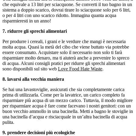
che equivale a 13 litri per sciacquone. Se converti il tuo bagno in un
sistema a doppio scarico, dovrai tirare lo sciacquone solo per 6 litri,
o per 4 litri con uno scarico ridotto. Immagina quanta acqua
risparmieresti in un anno!
7. ridurre gli sprechi alimentari
Per produrre i cereali, i grani e le verdure che mangi è necessaria
molta acqua. Quasi la metà del cibo che viene buttato via potrebbe
essere consumato. Acquistare solo il necessario non solo ti farà
risparmiare molto denaro, ma ti aiuterà anche a prevenire lo spreco
di acqua. Alcuni consigli pratici per ridurre gli sprechi alimentari
sono disponibili sul sito web
Love Food Hate Waste
.
8. lavarsi alla vecchia maniera
Se hai una lavastoviglie, assicurati che sia completamente carica
prima di utilizzarla. Come per la lavatrice, un carico completo fa
risparmiare più acqua di un mezzo carico. Tuttavia, il modo migliore
per risparmiare acqua è fare come facevano i nostri genitori: con un
buon vecchio ammollo in una bacinella. Metti a bagno le stoviglie in
una bacinella d’acqua e risciacquale in un’altra bacinella di acqua
pulita.
9. prendere decisioni più ecologiche