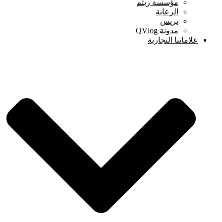
مؤسسة ريثم
الرعاية
بريس
مدونة QVlog
علاماتنا التجارية