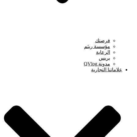
فرصتك
مؤسسة ريثم
الرعاية
بريس
مدونة QVlog
علاماتنا التجارية