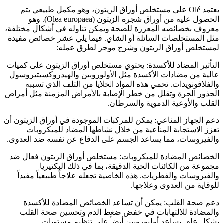
يعتمد Olé على مستخلص أوراق الزيتون، وهو مكمل طبيعي يتم
الحصول عليه من أوراق شجرة الزيتون (Olea europaea). وهو
معروف بخصائصه المعززة للصحة ويمكن تناوله في أشكال مختلفة،
مثل المستخلصات السائلة أو الشاي. فيما يلي عشر خصائص مفيدة
لمستخلص أوراق الزيتون وشرح موجز لطرق عمله:
التأثير المضاد للأكسدة: يحتوي مستخلص أوراق الزيتون على كميات
عالية من مضادات الأكسدة مثل الأولوروبين والهيدروكسيتيروسول
والفلافونويدات. تحمي هذه المواد الخلايا من التلف الذي تسببه
الجذور الحرة وتقلل من خطر الإصابة بالأمراض المزمنة مثل أمراض
القلب والأوعية الدموية والسرطان.
دعم الجهاز المناعي: يمكن للمركبات الموجودة في أوراق الزيتون أن
تعزز الاستجابة المناعية من خلال نشاطها المضاد للميكروبات
والفيروسات، مما يساعد الجسم على الدفاع عن نفسه ضد العدوى.
الخصائص المضادة للميكروبات: مستخلص أوراق الزيتون فعال ضد
مجموعة من الكائنات الحية الدقيقة، بما في ذلك البكتيريا
والفيروسات والفطريات. هذه الخاصية تجعله علاجاً طبيعياً مفيداً
للوقاية من العدوى وعلاجها.
دعم صحة القلب: يمكن أن تساعد الخصائص المضادة للأكسدة
والمضادة للالتهابات في خفض ضغط الدم وتحسين صحة القلب
بشكل عام. يساعد أوليوروبين أيضاً على تنظيم مستويات