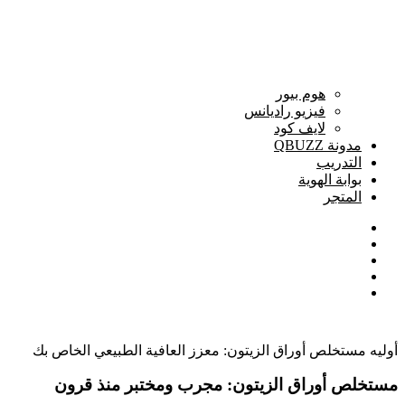
هوم بيور
فيزيو راديانس
لايف كود
مدونة QBUZZ
التدريب
بوابة الهوية
المتجر
أوليه مستخلص أوراق الزيتون: معزز العافية الطبيعي الخاص بك
مستخلص أوراق الزيتون: مجرب ومختبر منذ قرون