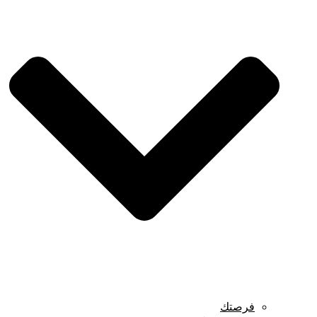
فرصتك