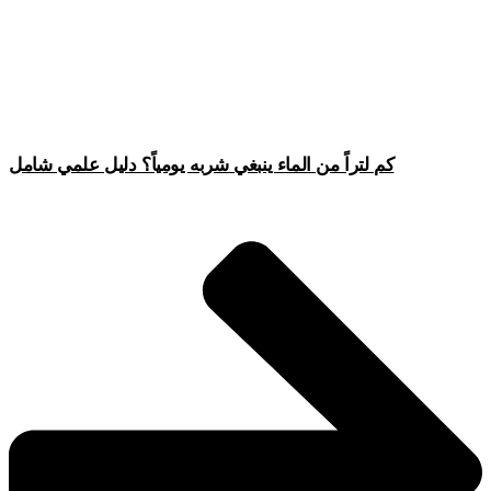
كم لتراً من الماء ينبغي شربه يومياً؟ دليل علمي شامل