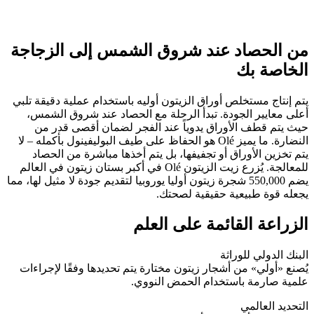
من الحصاد عند شروق الشمس إلى الزجاجة
الخاصة بك
يتم إنتاج مستخلص أوراق الزيتون أوليه باستخدام عملية دقيقة تلبي
أعلى معايير الجودة. تبدأ الرحلة مع الحصاد عند شروق الشمس،
حيث يتم قطف الأوراق يدوياً عند الفجر لضمان أقصى قدر من
النضارة. ما يميز Olé هو الحفاظ على طيف البوليفينول بأكمله – لا
يتم تخزين الأوراق أو تجفيفها، بل يتم أخذها مباشرة من الحصاد
للمعالجة. يُزرع زيت الزيتون Olé في أكبر بستان زيتون في العالم
يضم 550,000 شجرة زيتون أوليا يوروبيا لتقديم جودة لا مثيل لها، مما
يجعله قوة طبيعية حقيقية لصحتك.
الزراعة القائمة على العلم
البنك الدولي للوراثة
يُصنع «أولي» من أشجار زيتون مختارة يتم تحديدها وفقًا لإجراءات
علمية صارمة باستخدام الحمض النووي.
التحديد العالمي