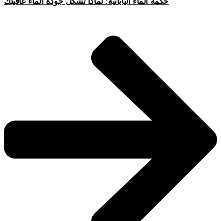
حكمة الماء اليابانية: لماذا تشكّل جودة الماء عافيتك