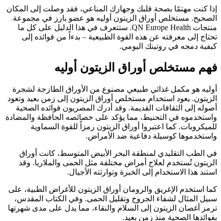
إذا كنت مهتمًا بصحة قلبك وجهازك المناعي، فقد وصلت إلى المكان
الصحيح. مستخلص أوراق الزيتون أوليه هو عضو بارز في مجموعة
منتجات QN Europe Health. ستتعرف في هذا الدليل على كل ما
تحتاج إلى معرفته عن هذه القوة الطبيعية – بدءاً من فوائده إلى
كيفية دمجه في روتينك اليومي.
فهم مستخلص أوراق الزيتون أوليه
أوليه هو مكمل غذائي طبيعي مصنوع من الأوراق الطازجة لشجرة
الزيتون. يعود استخدام مستخلص أوراق الزيتون إلى زمن بعيد وتعود
أصوله إلى الثقافات القديمة. وقد أدرك المصريون فوائده الصحية
واستخدموه في التحنيط، مما يؤكد على خصائصه الحافظة والمضادة
للميكروبات. كما اعتبروا أوراق الزيتون رمزاً للقوة السماوية
واستخدموها كوسيلة دفاعية ضد الأمراض.
في الطب التقليدي لمنطقة البحر الأبيض المتوسط، كانت أوراق
الزيتون تُستخدم لعلاج أمراض مختلفة مثل الحمى والملاريا. وقد
استند هذا الاستخدام إلى الخبرة وتوارثته الأجيال.
كما استخدم الإغريق والرومان أوراق الزيتون للأغراض الطبية، على
سبيل المثال لشفاء الجروح وتقليل الحمى. وفي الكتاب المقدس،
ترمز أغصان الزيتون إلى السلام والنقاء، مما يدل على مدى شهرتها
بفوائدها الصحية منذ زمن بعيد.