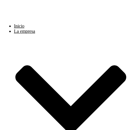
Ir
al
contenido
Inicio
La empresa