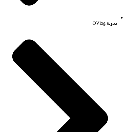
مدونة QVlog