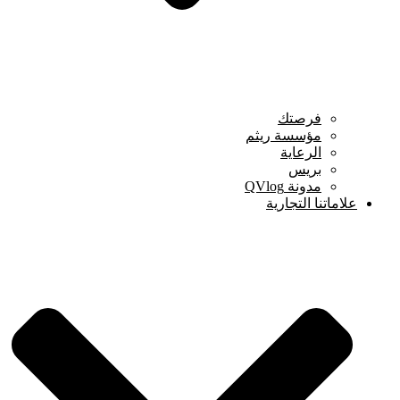
فرصتك
مؤسسة ريثم
الرعاية
بريس
مدونة QVlog
علاماتنا التجارية