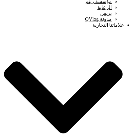
مؤسسة ريثم
الرعاية
بريس
مدونة QVlog
علاماتنا التجارية