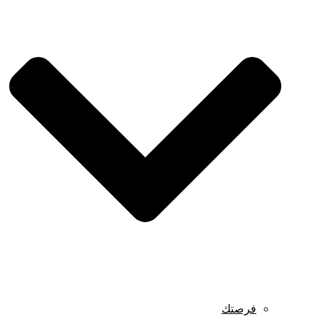
فرصتك