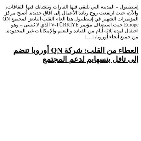
إسطنبول – المدينة التي تلتقي فيها القارات وتتشابك فيها الثقافات،
والآن، حيث ارتفعت روح ريادة الأعمال إلى آفاق جديدة. أصبح مركز
المؤتمرات الشهير في إسطنبول هذا العام القلب النابض لمجتمع QN
Europe حيث استضاف مؤتمر V-TÜRKİYE الذي لا يُنسى – وهو
احتفال لمدة ثلاثة أيام من القيادة والتعلم والإمكانات غير المحدودة.
من جميع أنحاء أوروبا، […]
العطاء من القلب: شركة QN أوروبا تنضم
إلى تافل بنسهايم لدعم المجتمع