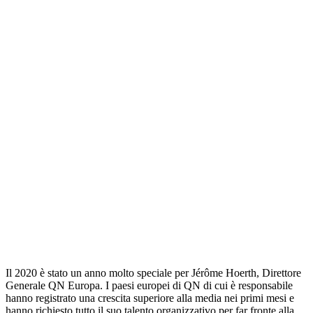
Il 2020 è stato un anno molto speciale per Jérôme Hoerth, Direttore
Generale QN Europa. I paesi europei di QN di cui è responsabile
hanno registrato una crescita superiore alla media nei primi mesi e
hanno richiesto tutto il suo talento organizzativo per far fronte alla