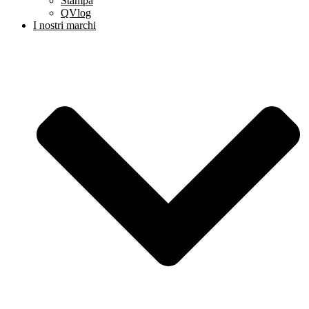
Stampa
QVlog
I nostri marchi