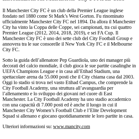
Il Manchester City FC è un club della Premier League inglese
fondato nel 1880 come St Mark’s West Gorton. Fu rinominato
ufficialmente Manchester City FC nel 1894. Da allora il Manchester
City ha vinto la Coppa delle Coppe, sei campionati, tra cui quattro
Premier League (2012, 2014, 2018, 2019), e sei FA Cup. Il
Manchester City FC è uno dei sette club del City Football Group e
annovera tra le sue consorelle il New York City FC e il Melbourne
City FC.
Sotto la guida dell’allenatore Pep Guardiola, uno dei manager più
decorati del calcio mondiale, il club gioca le sue partite casalinghe in
UEFA Champions League e in casa all’Etihad Stadium, una
spettacolare arena da 55.000 posti che il City chiama casa dal 2003.
Oggi lo stadio si trova nel vasto Etihad Campus, che comprende la
City Football Academy, una struttura all’avanguardia per
l’allenamento e lo sviluppo dei giovani nel cuore di East
Manchester. La City Football Academy ha uno stadio accademico
con una capacità di 7.000 posti ed è anche il luogo in cui il
Manchester City Women’s Football Club e l’Elite Development
Squad si allenano e giocano quotidianamente le loro partite in casa.
Ulteriori informazioni su:
www.mancity.com