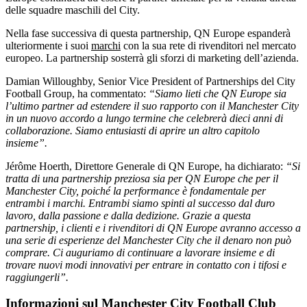
delle squadre maschili del City.
Nella fase successiva di questa partnership, QN Europe espanderà
ulteriormente i suoi
marchi
con la sua rete di rivenditori nel mercato
europeo. La partnership sosterrà gli sforzi di marketing dell’azienda.
Damian Willoughby, Senior Vice President of Partnerships del City
Football Group, ha commentato:
“Siamo lieti che QN Europe sia
l’ultimo partner ad estendere il suo rapporto con il Manchester City
in un nuovo accordo a lungo termine che celebrerà dieci anni di
collaborazione. Siamo entusiasti di aprire un altro capitolo
insieme”.
Jérôme Hoerth, Direttore Generale di QN Europe, ha dichiarato:
“Si
tratta di una partnership preziosa sia per QN Europe che per il
Manchester City, poiché la performance è fondamentale per
entrambi i marchi. Entrambi siamo spinti al successo dal duro
lavoro, dalla passione e dalla dedizione. Grazie a questa
partnership, i clienti e i rivenditori di QN Europe avranno accesso a
una serie di esperienze del Manchester City che il denaro non può
comprare. Ci auguriamo di continuare a lavorare insieme e di
trovare nuovi modi innovativi per entrare in contatto con i tifosi e
raggiungerli”.
Informazioni sul Manchester City Football Club