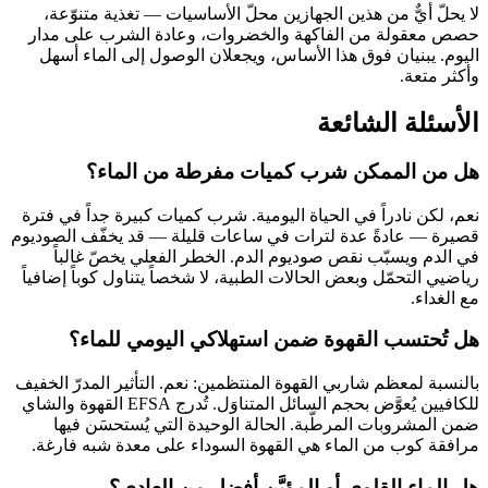
لا يحلّ أيٌّ من هذين الجهازين محلّ الأساسيات — تغذية متنوّعة،
حصص معقولة من الفاكهة والخضروات، وعادة الشرب على مدار
اليوم. يبنيان فوق هذا الأساس، ويجعلان الوصول إلى الماء أسهل
وأكثر متعة.
الأسئلة الشائعة
هل من الممكن شرب كميات مفرطة من الماء؟
نعم، لكن نادراً في الحياة اليومية. شرب كميات كبيرة جداً في فترة
قصيرة — عادةً عدة لترات في ساعات قليلة — قد يخفّف الصوديوم
في الدم ويسبّب نقص صوديوم الدم. الخطر الفعلي يخصّ غالباً
رياضيي التحمّل وبعض الحالات الطبية، لا شخصاً يتناول كوباً إضافياً
مع الغداء.
هل تُحتسب القهوة ضمن استهلاكي اليومي للماء؟
بالنسبة لمعظم شاربي القهوة المنتظمين: نعم. التأثير المدرّ الخفيف
للكافيين يُعوَّض بحجم السائل المتناوَل. تُدرج EFSA القهوة والشاي
ضمن المشروبات المرطّبة. الحالة الوحيدة التي يُستحسَن فيها
مرافقة كوب من الماء هي القهوة السوداء على معدة شبه فارغة.
هل الماء القلوي أو المؤيَّن أفضل من العادي؟