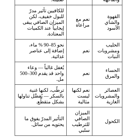
للكافيين تأثير مدرّ
القهوة
للبول خفيف، لكن
نعم مع
والشاي
الميزان الصافي يبقى
مراعاة
الأسود
إيجابياً عند الكميات
المعتادة.
الحليب
نحو 85–90 % ماء،
ومشروبات
نعم
إضافة إلى عناصر
النبات
غذائية.
يُغفل غالباً — وعاء
الحساء
نعم
واحد قد يقدم 300–500
والمرق
مل.
العصائر
نعم لكنها
ترطّب، لكنها غنية
والمشروبات
ليست
بالسكر — يُفضَّل تناولها
الغازية
مثالية
بشكل متقطّع.
الميزان
الصافي
التأثير المدرّ يفوق ما
الكحول
للترطيب
يحتويه من سائل.
سلبي