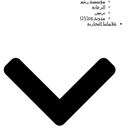
مؤسسة ريثم
الرعاية
بريس
مدونة QVlog
علاماتنا التجارية