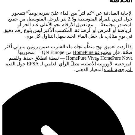
الخلاصة
الإجابة الصادقة عن “كم لتراً من الماء عليّ شربه يومياً” تتمحور
حول لترين للمرأة المتوسطة و2.5 لتر للرجل المتوسط، من جميع
المصادر مجتمعةً — مع تعديل الأرقام نحو الأعلى عند الحر أو
الرياضة أو المرض أو الرضاعة. المكسب الأكبر ليس بلوغ رقم دقيق
في يومٍ مثالي، بل جعل الماء الجيد سهل التناول كل يوم.
إذا أردت تعميق نهج منظَّم تجاه ماء الشرب ضمن روتين منزلي أكثر
صحّة، فإن
مجموعة HomePure
من QN Europe — بمحوريها
HomePure Nova وHomePure Viva — نقطة انطلاق جيدة. وللقيم
المرجعية الأوروبية الأصلية، يظلّ
الرأي العلمي لـ EFSA حول القيم
المرجعية للماء
المعيار الذهبي.