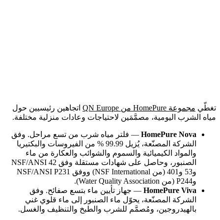
تغطّي
مجموعة HomePure من QN Europe
اتجاهين رئيسيين حول
مياه الشرب اليومية، مصمَّمَين لاحتياجات وعادات منزلية مختلفة.
HomePure Nova
— فلتر مياه شرب من تسع مراحل. وفق
الشركة المصنّعة، يُزيل 99.99 % من الفيروسات والبكتيريا
والمواد الكيميائية والسموم والشوائب والعكارة من ماء
الصنبور، وحاصل على شهادات مستقلة وفق NSF/ANSI 42
و53 و401 (من NSF International) ووفق NSF/ANSI P231
وP244 (من Water Quality Association).
HomePure Viva
— جهاز تأيين ماء بتسع صفائح. وفق
الشركة المصنّعة، يحوّل ماء الصنبور إلى ماء قلوي غني
بالهيدروجين، ومُصمَّم للشرب والطبخ والتنظيف والغسل.