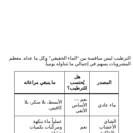
الترطيب ليس منافسة بين “الماء الحقيقي” وكل ما عداه. معظم
المشروبات يسهم في إجمالي ما تتناوله يومياً.
هل
المصدر
يُحتسب
ما ينبغي مراعاته
للترطيب؟
نعم —
الأبسط، بلا سكر، بلا
ماء عادي
الأساس
كافيين.
الأنقى
الشاي
عملياً ماء بنكهة
الأعشاب
نعم
ومركّبات بكميات
والفاكهة
ضئيلة.