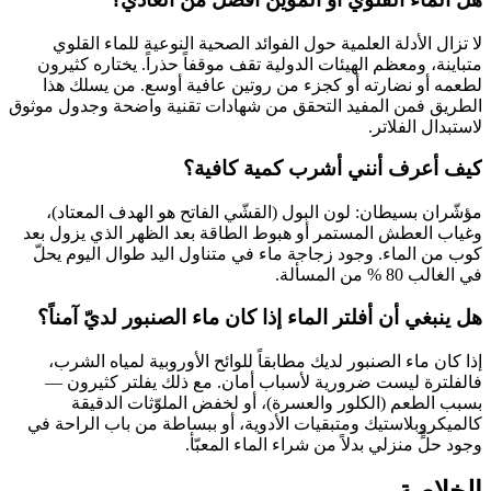
لا تزال الأدلة العلمية حول الفوائد الصحية النوعية للماء القلوي
متباينة، ومعظم الهيئات الدولية تقف موقفاً حذراً. يختاره كثيرون
لطعمه أو نضارته أو كجزء من روتين عافية أوسع. من يسلك هذا
الطريق فمن المفيد التحقق من شهادات تقنية واضحة وجدول موثوق
لاستبدال الفلاتر.
كيف أعرف أنني أشرب كمية كافية؟
مؤشّران بسيطان: لون البول (القشّي الفاتح هو الهدف المعتاد)،
وغياب العطش المستمر أو هبوط الطاقة بعد الظهر الذي يزول بعد
كوب من الماء. وجود زجاجة ماء في متناول اليد طوال اليوم يحلّ
في الغالب 80 % من المسألة.
هل ينبغي أن أفلتر الماء إذا كان ماء الصنبور لديّ آمناً؟
إذا كان ماء الصنبور لديك مطابقاً للوائح الأوروبية لمياه الشرب،
فالفلترة ليست ضرورية لأسباب أمان. مع ذلك يفلتر كثيرون —
بسبب الطعم (الكلور والعسرة)، أو لخفض الملوّثات الدقيقة
كالميكروبلاستيك ومتبقيات الأدوية، أو ببساطة من باب الراحة في
وجود حلٍّ منزلي بدلاً من شراء الماء المعبّأ.