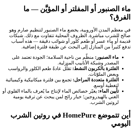
ماء الصنبور أو المفلتر أو المؤيَّن — ما
الفرق؟
في معظم المدن الأوروبية، يخضع ماء الصنبور لتنظيم صارم وهو
صالح للشرب مباشرة. الظروف المحلية تتفاوت مع ذلك. شبكات
قديمة أو ماء عسر أو طعم كلور أو شوائب دقيقة — هذه أسباب
تدفع كثيراً من المنازل إلى البحث عن طبقة فلترة إضافية.
ماء الصنبور:
منظّم من ناحية السلامة؛ الجودة تعتمد على
المصدر وشبكة الأنابيب المنزلية.
الفلترة بالكربون النشط:
تقلّل عادةً طعم الكلور والرواسب
وبعض الملوّثات.
الفلترة متعددة المراحل:
تجمع بين فلترة ميكانيكية وكيميائية
لتغطية أوسع.
تأيين الماء:
يغيّر خصائص الماء لإنتاج ما يُعرف بالماء القلوي أو
الغني بالهيدروجين؛ خيار رائج لمن يبحث عن ترقية يومية
لروتين الشرب.
أين تتموضع HomePure في روتين الشرب
اليومي