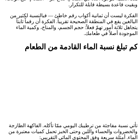
وبقيت قاعدة بسيطة قابلة للتكرار.
الفكرة ليست أن ثمانية أكواب رقم خاطئ — فبالنسبة لكثير من
البالغين يقع في المنطقة الصحيحة تقريباً. الفكرة أن رقماً ثابتاً
يتجاهل ثلاثة أمور تهمّ فعلاً: حجم الجسم، والمناخ، وكمية الماء
الموجودة أصلاً في طعامك.
كم تبلغ نسبة الماء القادمة من الطعام
تأتي نسبة مفاجئة من ترطيبك اليومي ممّا تأكله. الفاكهة الطازجة
والخضروات والحساء واللبن وحتى الخبز تحمل كميات معتبرة من
الماء. أمثلة سريعة وفق المحتوى المائي التقريبي: