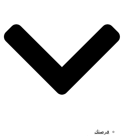
فرصتك