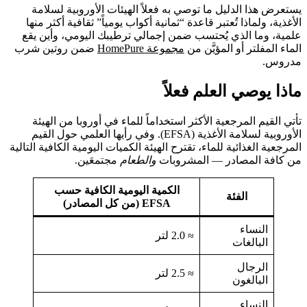
يستعرض هذا الدليل ما توصي به فعلاً الهيئات الأوروبية لسلامة
الأغذية، ولماذا تُعتبر قاعدة “ثمانية أكواب يومياً” ثقافية أكثر منها
علمية، وما الذي يُحتسب ضمن إجمالي ترطيبك اليومي، وأين يقع
الماء المفلتر أو المؤيَّن من
مجموعة HomePure
ضمن روتين شرب
مدروس.
ماذا يوصي العلم فعلاً
تأتي القيم المرجعية الأكثر استخداماً للماء في أوروبا من الهيئة
الأوروبية لسلامة الأغذية (EFSA). وفي رأيها العلمي حول القيم
المرجعية الغذائية للماء، تقترح الهيئة الكميات اليومية الكافية التالية
من كافة المصادر — المشروبات
والطعام
مجتمعَين.
الكمية اليومية الكافية حسب
الفئة
EFSA (من كل المصادر)
النساء
≈ 2.0 لتر
البالغات
الرجال
≈ 2.5 لتر
البالغون
النساء