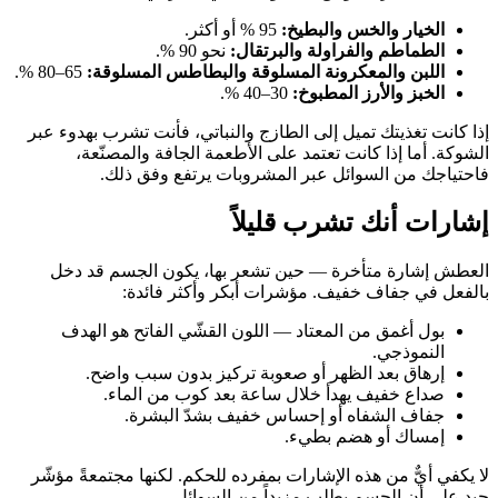
الخيار والخس والبطيخ:
95 % أو أكثر.
الطماطم والفراولة والبرتقال:
نحو 90 %.
اللبن والمعكرونة المسلوقة والبطاطس المسلوقة:
65–80 %.
الخبز والأرز المطبوخ:
30–40 %.
إذا كانت تغذيتك تميل إلى الطازج والنباتي، فأنت تشرب بهدوء عبر
الشوكة. أما إذا كانت تعتمد على الأطعمة الجافة والمصنّعة،
فاحتياجك من السوائل عبر المشروبات يرتفع وفق ذلك.
إشارات أنك تشرب قليلاً
العطش إشارة متأخرة — حين تشعر بها، يكون الجسم قد دخل
بالفعل في جفاف خفيف. مؤشرات أبكر وأكثر فائدة:
بول أغمق من المعتاد — اللون القشّي الفاتح هو الهدف
النموذجي.
إرهاق بعد الظهر أو صعوبة تركيز بدون سبب واضح.
صداع خفيف يهدأ خلال ساعة بعد كوب من الماء.
جفاف الشفاه أو إحساس خفيف بشدّ البشرة.
إمساك أو هضم بطيء.
لا يكفي أيٌّ من هذه الإشارات بمفرده للحكم. لكنها مجتمعةً مؤشّر
جيد على أن الجسم يطلب مزيداً من السوائل.