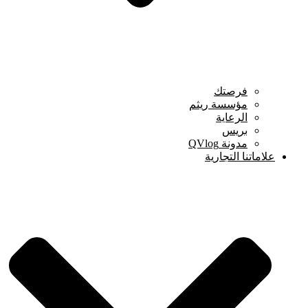
فرصتك
مؤسسة ريثم
الرعاية
بريس
مدونة QVlog
علاماتنا التجارية