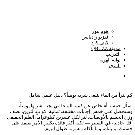
هوم بيور
فيزيو راديانس
لايف كود
مدونة QBUZZ
التدريب
بوابة الهوية
المتجر
كم لتراً من الماء ينبغي شربه يومياً؟ دليل علمي شامل
اسأل خمسة أشخاص عن كمية الماء التي يجب شربها يومياً،
وستحصل على خمس إجابات مختلفة. ثمانية أكواب. لترين. نصف
وزن الجسم بالأونصات. لتر لكل عشرين كيلوغراماً. العلم الحقيقي
أقل جاذبية في التعبير — لكنه أكثر فائدة بكثير. الأمر يعتمد على
جسمك، وبيئتك، وما تأكله وتشربه طوال اليوم.