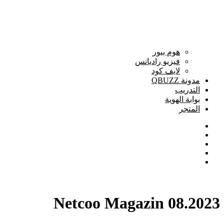
هوم بيور
فيزيو راديانس
لايف كود
مدونة QBUZZ
التدريب
بوابة الهوية
المتجر
Netcoo Magazin 08.2023