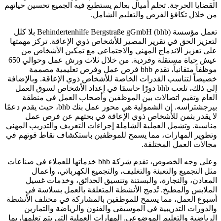
القضايا الحرجة. تحلم أميال بعالم يستطيع فيه الجميع تحسين حياتهم
من خلال تكافؤ الفرص والتعليم الشامل.
تعمل مؤسسة Behindertenhilfe Bergstraße gGmbH (bhb) بلا كلل
لتعزيز الحق في تقرير المصير للأشخاص ذوي الإعاقة. تركز مهمتها
على تعزيز الاندماج المهني والاجتماعي مع تمكين الأشخاص من
عيش حياة مستقلة وفردية. من خلال ثلاث ورش عمل وحوالي 650
موظفاً متفانياً، تقدم bhb فرص عمل وفرص تعليمية مصممة
خصيصاً لتناسب القدرات الخاصة للأشخاص ذوي الإعاقة. وبالإضافة
إلى ذلك، تلعب bhb دورًا حاسمًا في إعداد الأشخاص لسوق العمل
العام وتقيم اتصالات بين الموظفين وأصحاب العمل في منطقة
بيرجشتراسه. إن الشمولية هي محور عمل بنك bhb، حيث يقدم دعمًا
لا يقدر بثمن للأشخاص ذوي الإعاقة في بحثهم عن فرص عمل
مناسبة. وتشمل العملية الشاملة إجراءات التعريف والتدريب المهني
وتطوير المهارات، مما يسمح للموظفين باستكشاف نقاط قوتهم في
مجالات العمل المختلفة.
وعلى وجه الخصوص، تقدم شركة bhb خدماتها للعملاء في صناعات
مثل التجميع والتعبئة والتغليف، والتجميع الكهربائي، وأعمال
المعادن، والنجارة، والبستنة وتنسيق الحدائق، وخدمات غسيل
الملابس والمطبخ. تُدمج الأنشطة المتعلقة بالعمل بسلاسة في
أسبوع العمل، مما يسمح للموظفين بالمشاركة في مختلف الأنشطة
والدورات التدريبية في الموسيقى والفنون والرياضة والتمارين
الرياضية والتعليم الموضوعي. المهارات العملية التي يتم تعلمها، بما