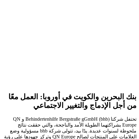
بنك البحرين والكويت في أوروبا: العمل معًا
من أجل الإدماج والتغيير الاجتماعي
تحتفل شركتا Behindertenhilfe Bergstraße gGmbH (bhb) و QN
Europe بشراكتهما الطويلة الأمد والناجحة، والتي حققت نتائج
ملحوظة لسنوات عديدة. يدًا بيد، تتولى شركة bhb مسؤولية وضع
العلامات على المنتجات لصالح QN Europe وتركز جهودها على رؤية