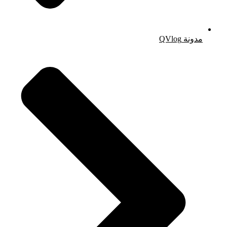
مدونة QVlog