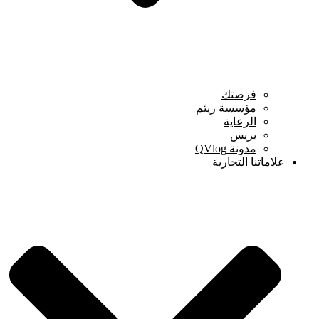
فرصتك
مؤسسة ريثم
الرعاية
بريس
مدونة QVlog
علاماتنا التجارية