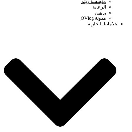
مؤسسة ريثم
الرعاية
بريس
مدونة QVlog
علاماتنا التجارية