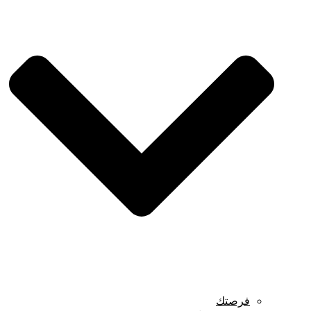
فرصتك