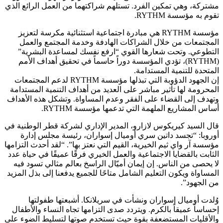
مشتركة، وهي تمكين الفرد. تستلهم شراكتهما من العمل الرائع الذي
تقوم به مؤسسة RYTHM.
مؤسسة RYTHM هي مبادرة اجتماعية استثنائية مكرسة لتعزيز
المجتمعات من خلال الشراكات الهادفة وخدمة المجتمع والعمل
التطوعي. وتحت شعارها القوي “ارفع نفسك لمساعدة البشرية”
(RYTHM)، تؤدي المؤسسة دوراً حاسماً في تحقيق أهداف الأمم
المتحدة للتنمية المستدامة.
إن الجهود الدؤوبة التي تبذلها مؤسسة RYTHM لدعم المجتمعات
المحرومة لها تأثير مباشر على العديد من أهداف التنمية المستدامة
وتهدف إلى القضاء على الفقر وعدم المساواة. وتشكل هذه الأهداف
أساس المشاريع الملهمة التي تدعمها مؤسسة RYTHM.
قال السيد كيريكوس لازارو، المدير الإداري لشركة قطر الوطنية في
أوروبا: “تجسد داتين سري أوميال إسواران، رئيسة مجلس إدارة
مؤسسة آر واي ثيم الخيرية، القيم التي نعتز بها”. “لقد أحدث التزامها
الثابت بالقضايا الاجتماعية والعمل الخيري فرقًا عميقًا في حياة عدد
لا يحصى من الناس. إن إيمان أميّال الراسخ بعالم مثالي تسود فيه
المساواة ويكون التعليم الشامل متاحًا للجميع يدفعنا إلى بذل المزيد
من الجهود”.
وُلدت أوميال إسواران ونشأت في سريلانكا. أشبعتها طفولتها
إحساساً عميقاً بالكرم. ويتردد صدى التزامها تجاه النساء والأطفال
والأقليات المستضعفة بقوة حيث تستخدم صوتها لتسليط الضوء على