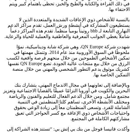
في ذلك القراءة والكتابة والطبخ والخبز، تحظى باهتمام كبير ويتم
الاحتفاء بها.
بالنسبة للأشخاص ذوي الإعاقات الشديدة والمتعددة الذين لا
يستطيعون المشاركة في أنشطة ورش العمل، تقدم مراكز الدعم
النهاري التابعة لـ bhb روتيناً يومياً منظماً. تقدم هذه المراكز دعماً
شاملاً يغطي الجوانب المعرفية والعاطفية والعملية للحياة والرعاية.
شهدت شركة QN Europe، وهي شركة شابة وديناميكية، نموًا
ملحوظًا في السوق الأوروبية منذ عام 2014. وتتمثل مهمتها في
تمكين الأشخاص الطموحين من خلال منحهم فرصة واقعية لكسب
الرزق من خلال بيع منتجات عالية الجودة. تضع QN Europe نفسها
كشريك موثوق يدعم التطور الشخصي والمهني من خلال منصة
التمكين الخاصة بها.
وبالإضافة إلى تعاونهما في مجال الاندماج المهني، يتشارك بنك
البحرين والكويت في أوروبا التزامًا عميقًا بالقضايا الاجتماعية وتعزيز
مجتمع شامل. ومن خلال الدعم الفعال للتعليم والفنون والرياضة
ومختلف الأنشطة الأخرى، تساهم كلتا المنظمتين في التنمية
الشاملة للفرد. وتسعى المنظمتان معاً إلى زيادة الوعي بحقوق
واحتياجات الأشخاص ذوي الإعاقة مع كسر الحواجز التي تعيق
مشاركتهم الكاملة في المجتمع.
وأكدت فانيسا فوجل من بنك بي إتش بي: “تستند هذه الشراكة إلى