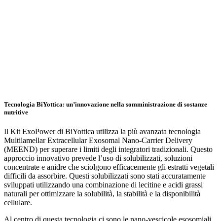
Tecnologia BiYottica: un’innovazione nella somministrazione di sostanze
nutritive
Il Kit ExoPower di BiYottica utilizza la più avanzata tecnologia
Multilamellar Extracellular Exosomal Nano-Carrier Delivery
(MEEND) per superare i limiti degli integratori tradizionali. Questo
approccio innovativo prevede l’uso di solubilizzati, soluzioni
concentrate e anidre che sciolgono efficacemente gli estratti vegetali
difficili da assorbire. Questi solubilizzati sono stati accuratamente
sviluppati utilizzando una combinazione di lecitine e acidi grassi
naturali per ottimizzare la solubilità, la stabilità e la disponibilità
cellulare.
Al centro di questa tecnologia ci sono le nano-vescicole esosomiali,