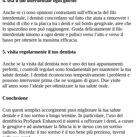
4. usa il filo interdentale ogni giorno
Anche se ci sono opinioni contrastanti sull’efficacia del filo
interdentale, i dentisti concordano sul fatto che aiuta a rimuovere i
residui di cibo e la placca tra i denti e sul bordo gengivale, aree che
lo spazzolino non può raggiungere. Guida delicatamente il filo
interdentale intorno a ogni dente e pulisci verso l’alto e verso il
basso per ottenere la massima efficacia.
5. visita regolarmente il tuo dentista
Anche se la visita dal dentista non è uno dei tuoi appuntamenti
preferiti, i controlli regolari sono fondamentali per mantenere la tua
salute dentale. I dentisti riconoscono tempestivamente i problemi e
possono intervenire prima che ne sorgano di gravi. Due visite
all’anno sono l’ideale per ottimizzare la tua salute orale.
Conclusione
Con questi semplici accorgimenti puoi migliorare la tua salute
dentale e il tuo sorriso a lungo termine. In particolare, l’uso del
dentifricio ProSpark Enhanced ti aiuterà a rafforzare i denti, a curare
le gengive e ad aumentare la fiducia in te stesso con un sorriso
radioso. Ricorda: il tuo sorriso è il tuo bene più prezioso, investi