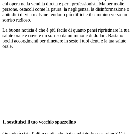
chi opera nella vendita diretta e per i professionisti. Ma per molte
persone, ostacoli come la paura, la negligenza, la disinformazione o
abitudini di vita malsane rendono più difficile il cammino verso un
sorriso radioso.
La buona notizia è che è più facile di quanto pensi ripristinare la tua
salute orale e riavere un sorriso da un milione di dollari. Bastano
pochi accorgimenti per rimettere in sesto i tuoi denti e la tua salute
orale.
1. sostituisci il tuo vecchio spazzolino
Quando è stata l’ultima volta che hai cambiato lo spazzolino? Gli