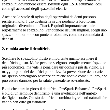
spazzolini dovrebbero essere sostituiti ogni 12-16 settimane, così
come gli accessori degli spazzolini elettrici.
Anche se le setole di nylon degli spazzolini da denti possono
resistere molto, l’uso costante fa sì che perdano la loro forma
originale e diventino inefficaci. È quindi importante sostituire
regolarmente lo spazzolino. Per ottenere risultati migliori, scegli uno
spazzolino morbido con punte arrotondate, come raccomandato dai
dentisti.
2. cambia anche il dentifricio
Scegliere lo spazzolino giusto è importante quanto scegliere il
dentifricio giusto. Molte persone scelgono semplicemente l’opzione
più economica, ma vale la pena dare un’occhiata più da vicino. La
maggior parte dei dentifrici pubblicizza la prevenzione della carie,
ma spesso contengono sostanze chimiche nocive come il fluoro, che
può essere dannoso per la salute generale se sovradosato.
È qui che entra in gioco il dentifricio ProSpark Enhanced. ProSpark
è più di un semplice dentifricio: è una rivoluzione nell’ambito
dell’igiene orale. Questo dentifricio combina ingredienti naturali che
vanno ben oltre gli standard: