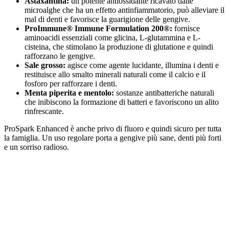
Astaxantina:
un potente antiossidante ricavato dalle
microalghe che ha un effetto antinfiammatorio, può alleviare il
mal di denti e favorisce la guarigione delle gengive.
ProImmune® Immune Formulation 200®:
fornisce
aminoacidi essenziali come glicina, L-glutammina e L-
cisteina, che stimolano la produzione di glutatione e quindi
rafforzano le gengive.
Sale grosso:
agisce come agente lucidante, illumina i denti e
restituisce allo smalto minerali naturali come il calcio e il
fosforo per rafforzare i denti.
Menta piperita e mentolo:
sostanze antibatteriche naturali
che inibiscono la formazione di batteri e favoriscono un alito
rinfrescante.
ProSpark Enhanced è anche privo di fluoro e quindi sicuro per tutta
la famiglia. Un uso regolare porta a gengive più sane, denti più forti
e un sorriso radioso.