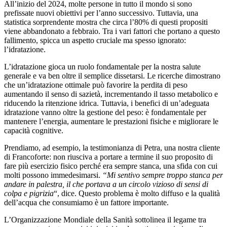
All’inizio del 2024, molte persone in tutto il mondo si sono
prefissate nuovi obiettivi per l’anno successivo. Tuttavia, una
statistica sorprendente mostra che circa l’80% di questi propositi
viene abbandonato a febbraio. Tra i vari fattori che portano a questo
fallimento, spicca un aspetto cruciale ma spesso ignorato:
l’idratazione.
L’idratazione gioca un ruolo fondamentale per la nostra salute
generale e va ben oltre il semplice dissetarsi. Le ricerche dimostrano
che un’idratazione ottimale può favorire la perdita di peso
aumentando il senso di sazietà, incrementando il tasso metabolico e
riducendo la ritenzione idrica. Tuttavia, i benefici di un’adeguata
idratazione vanno oltre la gestione del peso: è fondamentale per
mantenere l’energia, aumentare le prestazioni fisiche e migliorare le
capacità cognitive.
Prendiamo, ad esempio, la testimonianza di Petra, una nostra cliente
di Francoforte: non riusciva a portare a termine il suo proposito di
fare più esercizio fisico perché era sempre stanca, una sfida con cui
molti possono immedesimarsi.
“Mi sentivo sempre troppo stanca per
andare in palestra, il che portava a un circolo vizioso di sensi di
colpa e pigrizia
“, dice. Questo problema è molto diffuso e la qualità
dell’acqua che consumiamo è un fattore importante.
L’Organizzazione Mondiale della Sanità sottolinea il legame tra