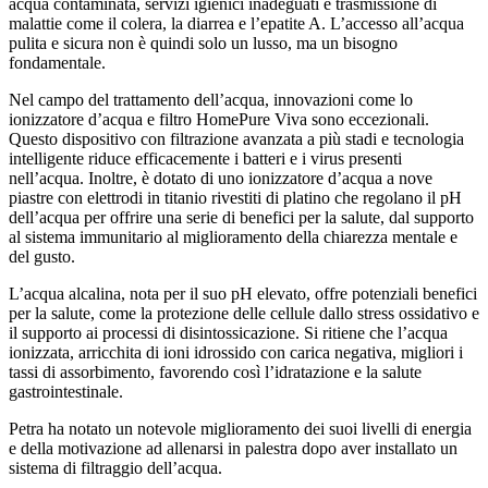
acqua contaminata, servizi igienici inadeguati e trasmissione di
malattie come il colera, la diarrea e l’epatite A. L’accesso all’acqua
pulita e sicura non è quindi solo un lusso, ma un bisogno
fondamentale.
Nel campo del trattamento dell’acqua, innovazioni come lo
ionizzatore d’acqua e filtro HomePure Viva sono eccezionali.
Questo dispositivo con filtrazione avanzata a più stadi e tecnologia
intelligente riduce efficacemente i batteri e i virus presenti
nell’acqua. Inoltre, è dotato di uno ionizzatore d’acqua a nove
piastre con elettrodi in titanio rivestiti di platino che regolano il pH
dell’acqua per offrire una serie di benefici per la salute, dal supporto
al sistema immunitario al miglioramento della chiarezza mentale e
del gusto.
L’acqua alcalina, nota per il suo pH elevato, offre potenziali benefici
per la salute, come la protezione delle cellule dallo stress ossidativo e
il supporto ai processi di disintossicazione. Si ritiene che l’acqua
ionizzata, arricchita di ioni idrossido con carica negativa, migliori i
tassi di assorbimento, favorendo così l’idratazione e la salute
gastrointestinale.
Petra ha notato un notevole miglioramento dei suoi livelli di energia
e della motivazione ad allenarsi in palestra dopo aver installato un
sistema di filtraggio dell’acqua.