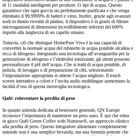
di 11 modalità intelligenti per produrre 11 tipi di acqua. Questo
garantisce che ogni goccia sia perfettamente purificata e che venga
eliminato il 99,9999% di batteri e virus. Inoltre, grazie agli avanzati
nodi in titanio rivestiti di platino, il dispositivo è in grado di filtrare
microrganismi di dimensioni incredibilmente inferiori del 600%
rispetto alla larghezza di un capello umano.
Tuttavia, ciò che distingue HomePure Viva è la sua capacità di
convertire la normale acqua del rubinetto in acqua potabile alcalina e
ricca di idrogeno. Integrando una tecnologia all’avanguardia per la
generazione di idrogeno e l’elettrolisi ionizzante, gli utenti possono
personalizzare il pH dell’acqua. Che si tratti di acqua potabile, di
pulizia, di lavaggio o di preparazione di cibi, selezionando
l’impostazione appropriata si ottiene l’acqua migliore. Il touch
screen interattivo a colori e l’uscita audio multilingue aumentano la
facilità d’uso di questa meraviglia tecnologica.
Qafé: reinventare la perdita di peso
In quanto azienda dedicata al benessere generale, QN Europe
riconosce l’importanza di mantenere un peso sano. È qui che entra
in gioco Qafé Green Coffee with Nutriose®, un approccio olistico
alla perdita di peso. Questo integratore alimentare completamente
naturale non è una semplice bevanda, ma una formula potente che