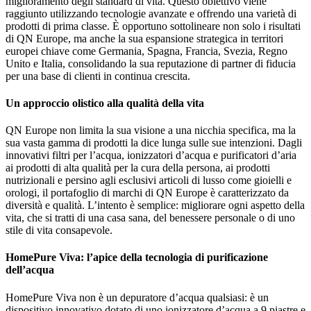
miglioramento degli standard di vita. Questo obiettivo viene
raggiunto utilizzando tecnologie avanzate e offrendo una varietà di
prodotti di prima classe. È opportuno sottolineare non solo i risultati
di QN Europe, ma anche la sua espansione strategica in territori
europei chiave come Germania, Spagna, Francia, Svezia, Regno
Unito e Italia, consolidando la sua reputazione di partner di fiducia
per una base di clienti in continua crescita.
Un approccio olistico alla qualità della vita
QN Europe non limita la sua visione a una nicchia specifica, ma la
sua vasta gamma di prodotti la dice lunga sulle sue intenzioni. Dagli
innovativi filtri per l’acqua, ionizzatori d’acqua e purificatori d’aria
ai prodotti di alta qualità per la cura della persona, ai prodotti
nutrizionali e persino agli esclusivi articoli di lusso come gioielli e
orologi, il portafoglio di marchi di QN Europe è caratterizzato da
diversità e qualità. L’intento è semplice: migliorare ogni aspetto della
vita, che si tratti di una casa sana, del benessere personale o di uno
stile di vita consapevole.
HomePure Viva: l’apice della tecnologia di purificazione
dell’acqua
HomePure Viva non è un depuratore d’acqua qualsiasi: è un
dispositivo innovativo dotato di uno ionizzatore d’acqua a 9 piastre e