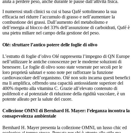
aiuta a perdere peso, anche durante le pause dall’attività fisica.
I numerosi studi clinici su cui si basa Qafé sottolineano la sua
efficacia nel ridurre l’accumulo di grasso e nell’aumentare la
combustione dei grassi. Dall’aumento del metabolismo e
dell’energia al blocco del 33% dell’assunzione di carboidrati, Qafé è
una pietra miliare nel campo della gestione del peso.
Olé: sfruttare l’antico potere delle foglie di olivo
L’estratto di foglie d’olivo Olé rappresenta l’impegno di QN Europe
nell’utilizzare le antiche conoscenze per le moderne soluzioni di
benessere. Le foglie di olivo sono state venerate per secoli per le
loro proprietà salutari e sono note per rafforzare la funzione
cardiovascolare dell’organismo. Olé non solo incarna questi benefici
ma li amplifica, offrendo una capacità antiossidante superiore del
400% rispetto alla vitamina C. Grazie all’elevato contenuto di
polifenoli e al potenziale di riduzione della rigidità vascolare, è un
potente alleato per la salute del cuore.
Collezione OMNI di Bernhard H. Mayer: l’eleganza incontra la
consapevolezza ambientale
Bernhard H. Mayer presenta la collezione OMNI, un lusso chic ed
ecologico al tempo stesso. Pensata per chi è attento allo stile ma