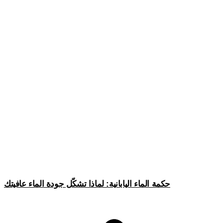
حكمة الماء اليابانية: لماذا تشكّل جودة الماء عافيتك