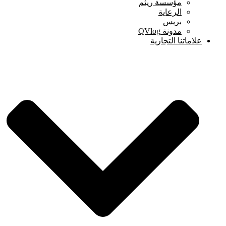
مؤسسة ريثم
الرعاية
بريس
مدونة QVlog
علاماتنا التجارية