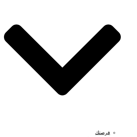
فرصتك