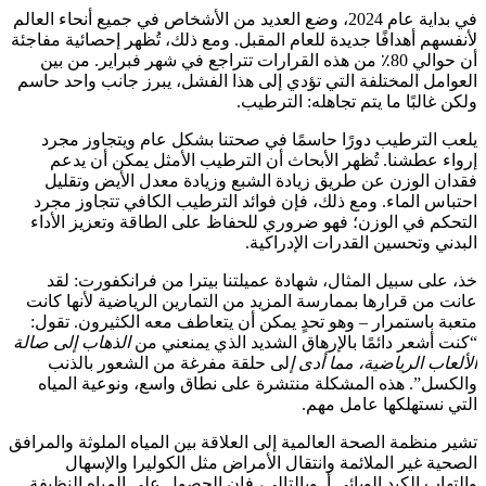
في بداية عام 2024، وضع العديد من الأشخاص في جميع أنحاء العالم
لأنفسهم أهدافًا جديدة للعام المقبل. ومع ذلك، تُظهر إحصائية مفاجئة
أن حوالي 80٪ من هذه القرارات تتراجع في شهر فبراير. من بين
العوامل المختلفة التي تؤدي إلى هذا الفشل، يبرز جانب واحد حاسم
ولكن غالبًا ما يتم تجاهله: الترطيب.
يلعب الترطيب دورًا حاسمًا في صحتنا بشكل عام ويتجاوز مجرد
إرواء عطشنا. تُظهر الأبحاث أن الترطيب الأمثل يمكن أن يدعم
فقدان الوزن عن طريق زيادة الشبع وزيادة معدل الأيض وتقليل
احتباس الماء. ومع ذلك، فإن فوائد الترطيب الكافي تتجاوز مجرد
التحكم في الوزن؛ فهو ضروري للحفاظ على الطاقة وتعزيز الأداء
البدني وتحسين القدرات الإدراكية.
خذ، على سبيل المثال، شهادة عميلتنا بيترا من فرانكفورت: لقد
عانت من قرارها بممارسة المزيد من التمارين الرياضية لأنها كانت
متعبة باستمرار – وهو تحدٍ يمكن أن يتعاطف معه الكثيرون. تقول:
“كنت أشعر دائمًا بالإرهاق الشديد الذي يمنعني من
الذهاب إلى صالة
الألعاب الرياضية، مما أدى إ
لى حلقة مفرغة من الشعور بالذنب
والكسل”. هذه المشكلة منتشرة على نطاق واسع، ونوعية المياه
التي نستهلكها عامل مهم.
تشير منظمة الصحة العالمية إلى العلاقة بين المياه الملوثة والمرافق
الصحية غير الملائمة وانتقال الأمراض مثل الكوليرا والإسهال
والتهاب الكبد الوبائي أ. وبالتالي، فإن الحصول على المياه النظيفة