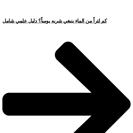
كم لتراً من الماء ينبغي شربه يومياً؟ دليل علمي شامل