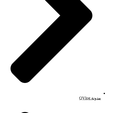
مدونة QVlog