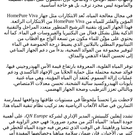
والمأمونة ليس مجرد ترف، بل هو حاجة أساسية.
في مجال معالجة المياه، تُعد الابتكارات مثل جهاز HomePure Viva
المؤين والفلتر للمياه من HomePure Viva من الابتكارات الرائعة.
فهذا الجهاز المزوّد بتقنية الترشيح المتطور متعدد المراحل والتقنية
الذكية يقلل بشكل فعال من البكتيريا والفيروسات في الماء. كما أنه
يحتوي على مؤيِّن للماء مكون من تسعة ألواح مع أقطاب من
التيتانيوم المطلي بالبلاتين الذي يضبط درجة الحموضة في الماء
لتوفير مجموعة من الفوائد الصحية، بدءاً من دعم الجهاز المناعي
إلى تحسين النقاء الذهني والمذاق.
توفر المياه القلوية، المعروفة بارتفاع قيمة الأس الهيدروجيني فيها،
فوائد صحية محتملة مثل حماية الخلايا من الإجهاد التأكسدي ودعم
عمليات إزالة السموم. يُعتقد أن المياه المؤينة، وهي مياه غنية
بأيونات الهيدروكسيد سالبة الشحنة، تحسن معدلات الامتصاص،
وبالتالي تعزز الترطيب وصحة الجهاز الهضمي.
لاحظت بترا تحسناً ملحوظاً في مستويات طاقتها ودوافعها لممارسة
التمارين في صالة الألعاب الرياضية بعد تركيب نظام تنقية المياه هذا.
تشدد إيفلين كليبيتش، المدير الإداري لشركة
QN Europe
، على أهمية
جودة المياه: “المياه أكثر من مجرد ضرورة؛ فهي حجر الزاوية في
صحتنا ورفاهيتنا. في الوقت الذي تتعرض فيه جودة المياه للخطر في
كثير من الأحيان، فإن ضمان سلامة مياهنا وخصائصها المفيدة أمر