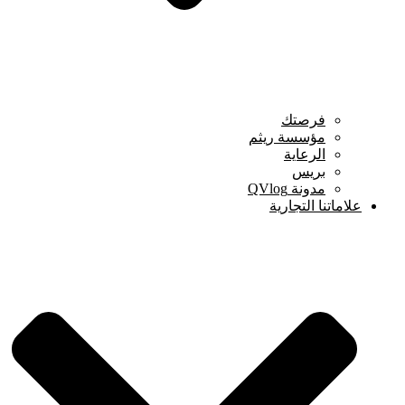
فرصتك
مؤسسة ريثم
الرعاية
بريس
مدونة QVlog
علاماتنا التجارية