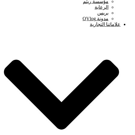
مؤسسة ريثم
الرعاية
بريس
مدونة QVlog
علاماتنا التجارية