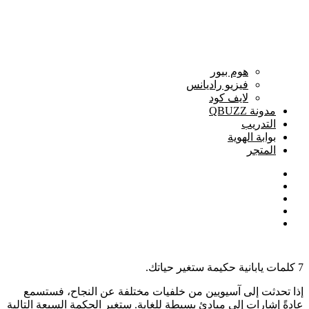
هوم بيور
فيزيو راديانس
لايف كود
مدونة QBUZZ
التدريب
بوابة الهوية
المتجر
7 كلمات يابانية حكيمة ستغير حياتك.
إذا تحدثت إلى آسيويين من خلفيات مختلفة عن النجاح، فستسمع
عادةً إشارات إلى مبادئ بسيطة للغاية. ستغير الحكمة السبعة التالية