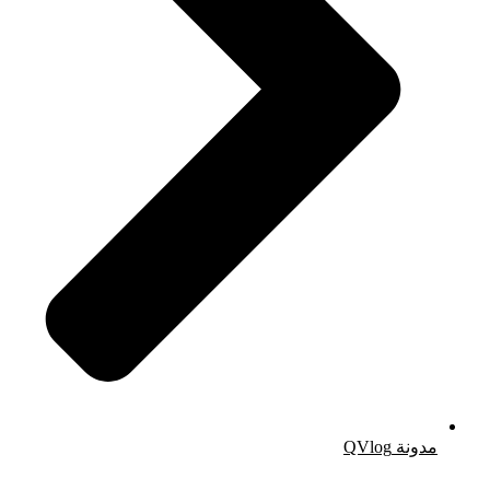
مدونة QVlog