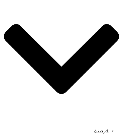
فرصتك