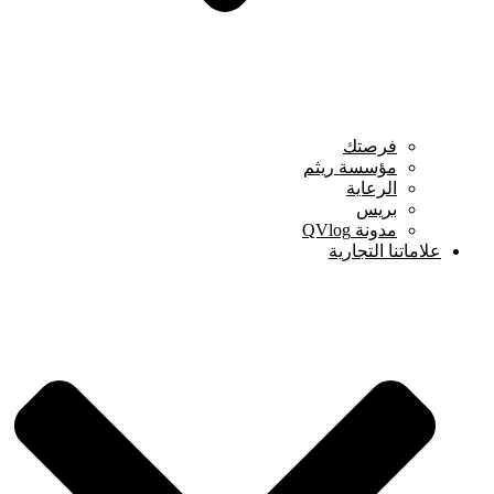
فرصتك
مؤسسة ريثم
الرعاية
بريس
مدونة QVlog
علاماتنا التجارية