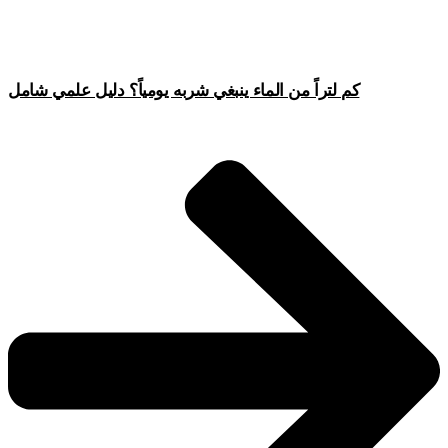
كم لتراً من الماء ينبغي شربه يومياً؟ دليل علمي شامل