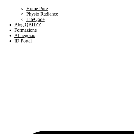
Home Pure
Physio Radiance
LifeQode
Blog QBUZZ
Formazione
Al negozio
ID Portal