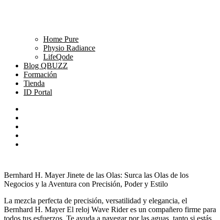
Home Pure
Physio Radiance
LifeQode
Blog QBUZZ
Formación
Tienda
ID Portal
Bernhard H. Mayer Jinete de las Olas: Surca las Olas de los
Negocios y la Aventura con Precisión, Poder y Estilo
La mezcla perfecta de precisión, versatilidad y elegancia, el
Bernhard H. Mayer
El reloj Wave Rider es un compañero firme para
todos tus esfuerzos. Te ayuda a navegar por las aguas, tanto si estás