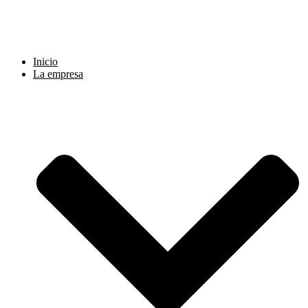
Ir
al
contenido
Inicio
La empresa