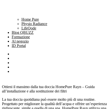
Home Pure
Physio Radiance
LifeQode
Blog QBUZZ
Formazione
Al negozio
ID Portal
Ottieni il massimo dalla tua doccia HomePure Rayn – Guida
all’installazione e alla sostituzione dei filtri
La tua doccia quotidiana può essere molto più di una routine.
Progettato per migliorare la qualità dell’acqua e offrire un’esperienza
rinfrescante, simile a quella di una spa, HomePure Rayn utilizza una