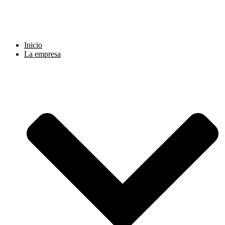
Ir
al
contenido
Inicio
La empresa