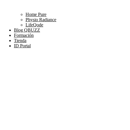
Home Pure
Physio Radiance
LifeQode
Blog QBUZZ
Formación
Tienda
ID Portal