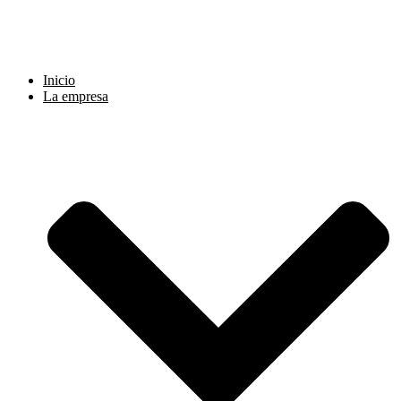
Ir
al
contenido
Inicio
La empresa