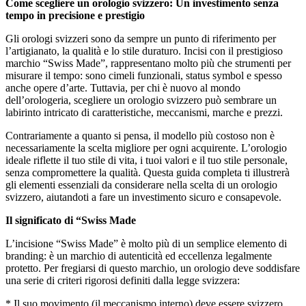
Come scegliere un orologio svizzero: Un investimento senza
tempo in precisione e prestigio
Gli orologi svizzeri sono da sempre un punto di riferimento per
l’artigianato, la qualità e lo stile duraturo. Incisi con il prestigioso
marchio “Swiss Made”, rappresentano molto più che strumenti per
misurare il tempo: sono cimeli funzionali, status symbol e spesso
anche opere d’arte. Tuttavia, per chi è nuovo al mondo
dell’orologeria, scegliere un orologio svizzero può sembrare un
labirinto intricato di caratteristiche, meccanismi, marche e prezzi.
Contrariamente a quanto si pensa, il modello più costoso non è
necessariamente la scelta migliore per ogni acquirente. L’orologio
ideale riflette il tuo stile di vita, i tuoi valori e il tuo stile personale,
senza compromettere la qualità. Questa guida completa ti illustrerà
gli elementi essenziali da considerare nella scelta di un orologio
svizzero, aiutandoti a fare un investimento sicuro e consapevole.
Il significato di “Swiss Made
L’incisione “Swiss Made” è molto più di un semplice elemento di
branding: è un marchio di autenticità ed eccellenza legalmente
protetto. Per fregiarsi di questo marchio, un orologio deve soddisfare
una serie di criteri rigorosi definiti dalla legge svizzera:
* Il suo movimento (il meccanismo interno) deve essere svizzero.