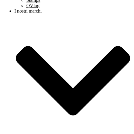
Stampa
QVlog
I nostri marchi