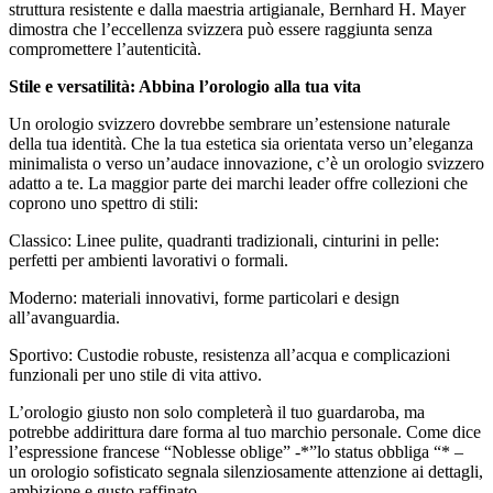
struttura resistente e dalla maestria artigianale, Bernhard H. Mayer
dimostra che l’eccellenza svizzera può essere raggiunta senza
compromettere l’autenticità.
Stile e versatilità: Abbina l’orologio alla tua vita
Un orologio svizzero dovrebbe sembrare un’estensione naturale
della tua identità. Che la tua estetica sia orientata verso un’eleganza
minimalista o verso un’audace innovazione, c’è un orologio svizzero
adatto a te. La maggior parte dei marchi leader offre collezioni che
coprono uno spettro di stili:
Classico: Linee pulite, quadranti tradizionali, cinturini in pelle:
perfetti per ambienti lavorativi o formali.
Moderno: materiali innovativi, forme particolari e design
all’avanguardia.
Sportivo: Custodie robuste, resistenza all’acqua e complicazioni
funzionali per uno stile di vita attivo.
L’orologio giusto non solo completerà il tuo guardaroba, ma
potrebbe addirittura dare forma al tuo marchio personale. Come dice
l’espressione francese “Noblesse oblige” -*”lo status obbliga “* –
un orologio sofisticato segnala silenziosamente attenzione ai dettagli,
ambizione e gusto raffinato.