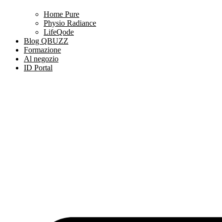
Home Pure
Physio Radiance
LifeQode
Blog QBUZZ
Formazione
Al negozio
ID Portal