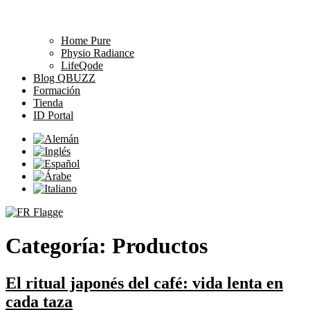
Home Pure
Physio Radiance
LifeQode
Blog QBUZZ
Formación
Tienda
ID Portal
Categoría:
Productos
El ritual japonés del café: vida lenta en
cada taza