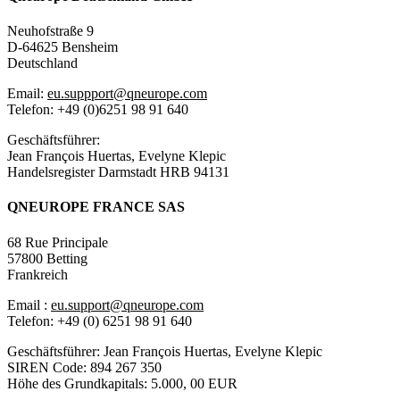
Neuhofstraße 9
D-64625 Bensheim
Deutschland
Email:
eu.suppport@qneurope.com
Telefon: +49 (0)6251 98 91 640
Geschäftsführer:
Jean François Huertas, Evelyne Klepic
Handelsregister Darmstadt HRB 94131
QNEUROPE FRANCE SAS
68 Rue Principale
57800 Betting
Frankreich
Email :
eu.support@qneurope.com
Telefon: +49 (0) 6251 98 91 640
Geschäftsführer: Jean François Huertas, Evelyne Klepic
SIREN Code: 894 267 350
Höhe des Grundkapitals: 5.000, 00 EUR