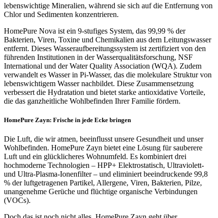
lebenswichtige Mineralien, während sie sich auf die Entfernung von
Chlor und Sedimenten konzentrieren.
HomePure Nova ist ein 9-stufiges System, das 99,99 % der
Bakterien, Viren, Toxine und Chemikalien aus dem Leitungswasser
entfernt. Dieses Wasseraufbereitungssystem ist zertifiziert von den
führenden Institutionen in der Wasserqualitätsforschung, NSF
International und der Water Quality Association (WQA). Zudem
verwandelt es Wasser in Pi-Wasser, das die molekulare Struktur von
lebenswichtigem Wasser nachbildet. Diese Zusammensetzung
verbessert die Hydratation und bietet starke antioxidative Vorteile,
die das ganzheitliche Wohlbefinden Ihrer Familie fördern.
HomePure Zayn: Frische in jede Ecke bringen
Die Luft, die wir atmen, beeinflusst unsere Gesundheit und unser
Wohlbefinden. HomePure Zayn bietet eine Lösung für sauberere
Luft und ein glücklicheres Wohnumfeld. Es kombiniert drei
hochmoderne Technologien – HPP+ Elektrostatisch, Ultraviolett-
und Ultra-Plasma-Ionenfilter – und eliminiert beeindruckende 99,8
% der luftgetragenen Partikel, Allergene, Viren, Bakterien, Pilze,
unangenehme Gerüche und flüchtige organische Verbindungen
(VOCs).
Doch das ist noch nicht alles. HomePure Zayn geht über