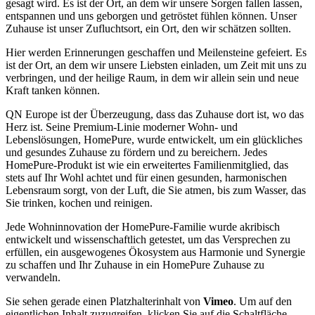
gesagt wird. Es ist der Ort, an dem wir unsere Sorgen fallen lassen,
entspannen und uns geborgen und getröstet fühlen können. Unser
Zuhause ist unser Zufluchtsort, ein Ort, den wir schätzen sollten.
Hier werden Erinnerungen geschaffen und Meilensteine gefeiert. Es
ist der Ort, an dem wir unsere Liebsten einladen, um Zeit mit uns zu
verbringen, und der heilige Raum, in dem wir allein sein und neue
Kraft tanken können.
QN Europe ist der Überzeugung, dass das Zuhause dort ist, wo das
Herz ist. Seine Premium-Linie moderner Wohn- und
Lebenslösungen, HomePure, wurde entwickelt, um ein glückliches
und gesundes Zuhause zu fördern und zu bereichern. Jedes
HomePure-Produkt ist wie ein erweitertes Familienmitglied, das
stets auf Ihr Wohl achtet und für einen gesunden, harmonischen
Lebensraum sorgt, von der Luft, die Sie atmen, bis zum Wasser, das
Sie trinken, kochen und reinigen.
Jede Wohninnovation der HomePure-Familie wurde akribisch
entwickelt und wissenschaftlich getestet, um das Versprechen zu
erfüllen, ein ausgewogenes Ökosystem aus Harmonie und Synergie
zu schaffen und Ihr Zuhause in ein HomePure Zuhause zu
verwandeln.
Sie sehen gerade einen Platzhalterinhalt von
Vimeo
. Um auf den
eigentlichen Inhalt zuzugreifen, klicken Sie auf die Schaltfläche