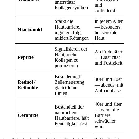
unterstützt
und
Kollagensynthese
aufhellend
Stärkt die
In jedem Alter
Hautbarriere,
— besonders
Niacinamid
reguliert Talg,
bei sensibler
mildert Rötungen
Haut
Signalisieren der
Ab Ende 30er
Haut, mehr
Peptide
— Elastizität
Kollagen zu
und Festigkeit
produzieren
Beschleunigt
30er und 40er
Retinol /
Zellerneuerung,
— abends, mit
Retinoide
glättet feine
Aufbauphase
Linien
40er und älter
Bestandteil der
— wenn die
natürlichen
Ceramide
Barriere
Hautbarriere, hält
schwächer
Feuchtigkeit fest
wird