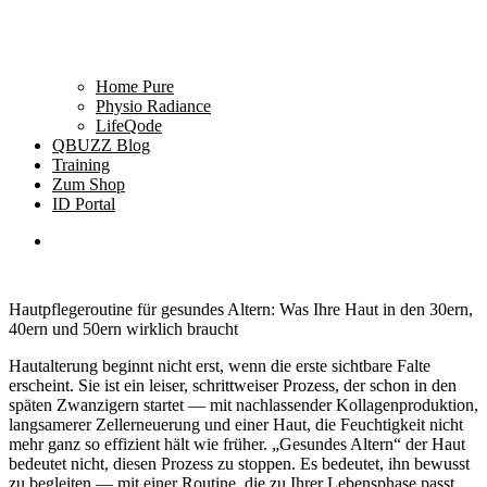
Home Pure
Physio Radiance
LifeQode
QBUZZ Blog
Training
Zum Shop
ID Portal
Hautpflegeroutine für gesundes Altern: Was Ihre Haut in den 30ern,
40ern und 50ern wirklich braucht
Hautalterung beginnt nicht erst, wenn die erste sichtbare Falte
erscheint. Sie ist ein leiser, schrittweiser Prozess, der schon in den
späten Zwanzigern startet — mit nachlassender Kollagenproduktion,
langsamerer Zellerneuerung und einer Haut, die Feuchtigkeit nicht
mehr ganz so effizient hält wie früher. „Gesundes Altern“ der Haut
bedeutet nicht, diesen Prozess zu stoppen. Es bedeutet, ihn bewusst
zu begleiten — mit einer Routine, die zu Ihrer Lebensphase passt