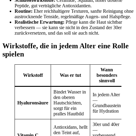
Schlüsselwirkstoffe:
Ceramide, Squalan, höher dosierte
Peptide, gut verträgliche Antioxidantien.
Routine:
Eher reichhaltigere Texturen, sanfte Reinigung ohne
austrocknende Tenside, regelmäßige Augen- und Halspflege.
Realistische Erwartung:
Pflege kann die Haut sichtbar
verbessern — sie kann sie nicht in den Zustand der 30er
zurückversetzen, und das soll sie auch nicht.
Wirkstoffe, die in jedem Alter eine Rolle
spielen
Wann
Wirkstoff
Was er tut
besonders
sinnvoll
Bindet Wasser in
In jedem Alter
den oberen
—
Hyaluronsäure
Hautschichten,
Grundbaustein
sorgt für ein
für Hydration
pralles Hautbild
30er und 40er
Antioxidans, hellt
—
den Teint auf,
Vitamin C
vorbeugend