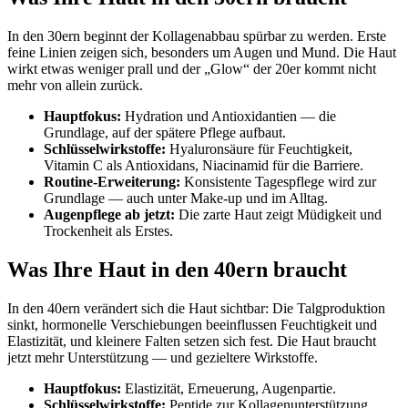
In den 30ern beginnt der Kollagenabbau spürbar zu werden. Erste
feine Linien zeigen sich, besonders um Augen und Mund. Die Haut
wirkt etwas weniger prall und der „Glow“ der 20er kommt nicht
mehr von allein zurück.
Hauptfokus:
Hydration und Antioxidantien — die
Grundlage, auf der spätere Pflege aufbaut.
Schlüsselwirkstoffe:
Hyaluronsäure für Feuchtigkeit,
Vitamin C als Antioxidans, Niacinamid für die Barriere.
Routine-Erweiterung:
Konsistente Tagespflege wird zur
Grundlage — auch unter Make-up und im Alltag.
Augenpflege ab jetzt:
Die zarte Haut zeigt Müdigkeit und
Trockenheit als Erstes.
Was Ihre Haut in den 40ern braucht
In den 40ern verändert sich die Haut sichtbar: Die Talgproduktion
sinkt, hormonelle Verschiebungen beeinflussen Feuchtigkeit und
Elastizität, und kleinere Falten setzen sich fest. Die Haut braucht
jetzt mehr Unterstützung — und gezieltere Wirkstoffe.
Hauptfokus:
Elastizität, Erneuerung, Augenpartie.
Schlüsselwirkstoffe:
Peptide zur Kollagenunterstützung,