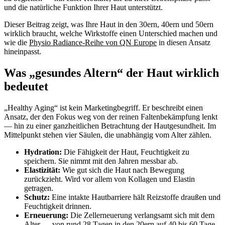
und die natürliche Funktion Ihrer Haut unterstützt.
Dieser Beitrag zeigt, was Ihre Haut in den 30ern, 40ern und 50ern
wirklich braucht, welche Wirkstoffe einen Unterschied machen und
wie die
Physio Radiance-Reihe von QN Europe
in diesen Ansatz
hineinpasst.
Was „gesundes Altern“ der Haut wirklich
bedeutet
„Healthy Aging“ ist kein Marketingbegriff. Er beschreibt einen
Ansatz, der den Fokus weg von der reinen Faltenbekämpfung lenkt
— hin zu einer ganzheitlichen Betrachtung der Hautgesundheit. Im
Mittelpunkt stehen vier Säulen, die unabhängig vom Alter zählen.
Hydration:
Die Fähigkeit der Haut, Feuchtigkeit zu
speichern. Sie nimmt mit den Jahren messbar ab.
Elastizität:
Wie gut sich die Haut nach Bewegung
zurückzieht. Wird vor allem von Kollagen und Elastin
getragen.
Schutz:
Eine intakte Hautbarriere hält Reizstoffe draußen und
Feuchtigkeit drinnen.
Erneuerung:
Die Zellerneuerung verlangsamt sich mit dem
Alter — von rund 28 Tagen in den 20ern auf 40 bis 60 Tage